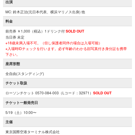
出演
MC: 鈴木正治(
元日本代表、横浜マリノス出身) 他
料金
前売券 ￥1,000（税込）1ドリンク付
SOLD OUT
当日券 未定
※18歳未満入場不可。（但し保護者同伴の場合は入場可能）
※入場時IDチェックを行います。必ず年齢のわかる顔写真付き身分証を携帯
下さい。
座席形態
全自由(スタンディング)
チケット取扱
ローソンチケット 0570-084-003（Lコード：32971）
SOLD OUT
チケット一般発売日
5/19（土）10:00〜
主催
東京国際空港ターミナル株式会社